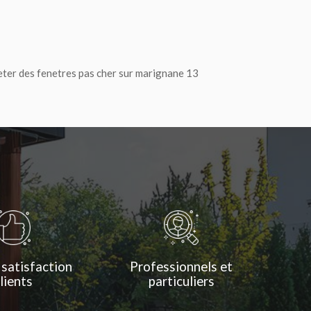
eter des fenetres pas cher sur marignane 13
 satisfaction
Professionnels et
lients
particuliers