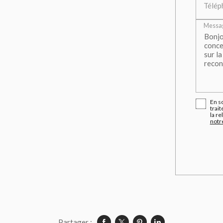
Télép
Messa
En s
trait
la r
notre
Partager :