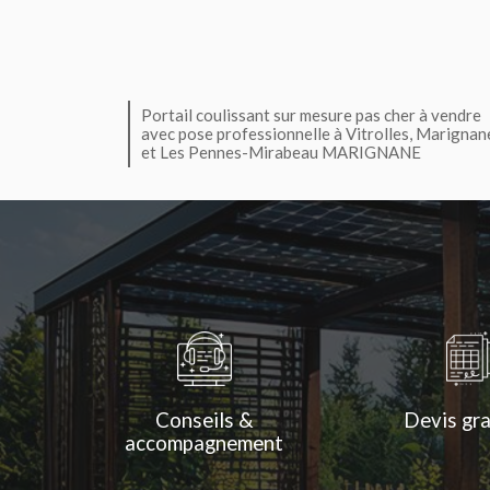
Portail coulissant sur mesure pas cher à vendre
avec pose professionnelle à Vitrolles, Marignan
et Les Pennes-Mirabeau MARIGNANE
Conseils &
Devis gra
accompagnement