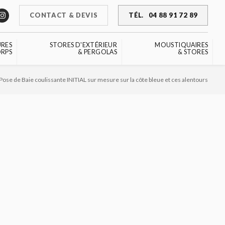
CONTACT & DEVIS
TÉL.
04 88 91 72 89
URES
STORES D'EXTÉRIEUR
MOUSTIQUAIRES
RPS
& PERGOLAS
& STORES
Pose de Baie coulissante INITIAL sur mesure sur la côte bleue et ces alentours