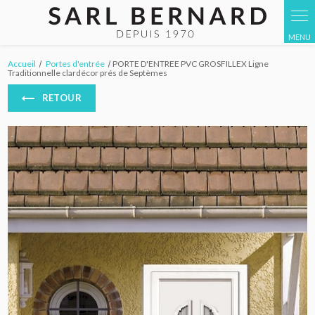
Accueil
Portes d'entrée
PORTE D'ENTREE PVC GROSFILLEX Ligne
Traditionnelle clardécor prés de Septèmes
RETOUR