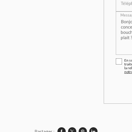
Télép
Messa
En s
trait
la r
notre
Partager :