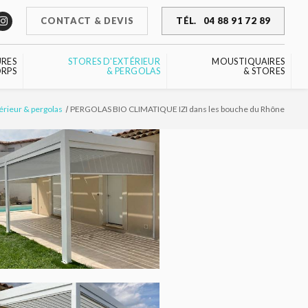
CONTACT & DEVIS
TÉL.
04 88 91 72 89
URES
STORES D'EXTÉRIEUR
MOUSTIQUAIRES
RPS
& PERGOLAS
& STORES
térieur & pergolas
PERGOLAS BIO CLIMATIQUE IZI dans les bouche du Rhône