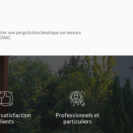
eter une pergola bioclimatique sur mesure
GNAC
 satisfaction
Professionnels et
lients
particuliers