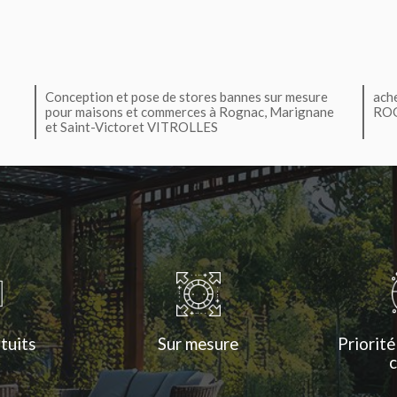
Conception et pose de stores bannes sur mesure
ach
pour maisons et commerces à Rognac, Marignane
RO
et Saint-Victoret VITROLLES
tuits
Sur mesure
Priorité
c